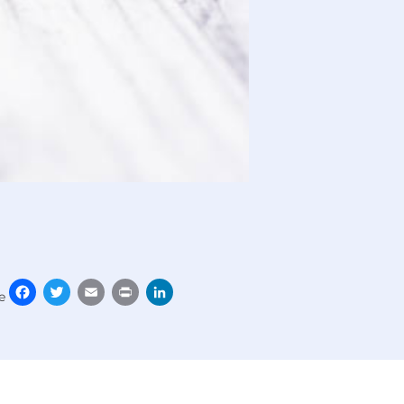
Facebook
Twitter
Email
Print
LinkedIn
e