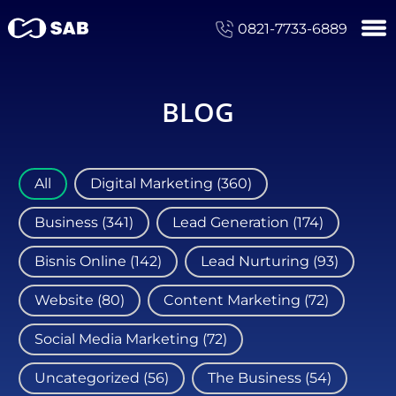
0821-7733-6889
BLOG
All
Digital Marketing
(360)
Business
(341)
Lead Generation
(174)
Bisnis Online
(142)
Lead Nurturing
(93)
Website
(80)
Content Marketing
(72)
Social Media Marketing
(72)
Uncategorized
(56)
The Business
(54)