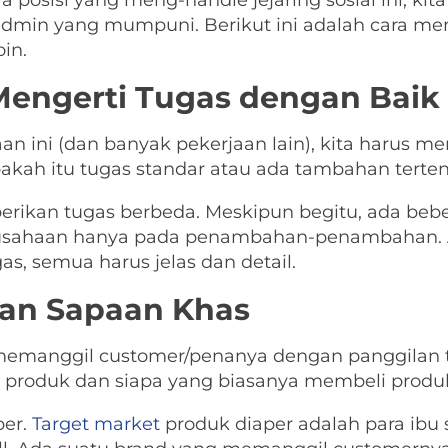
osisi yang meng-handle jejaring sosial ini, kit
dmin yang mumpuni. Berikut ini adalah cara men
in.
ngerti Tugas dengan Baik
 ini (dan banyak pekerjaan lain), kita harus me
pakah itu tugas standar atau ada tambahan terte
ikan tugas berbeda. Meskipun begitu, ada bebe
erusahaan hanya pada penambahan-penambahan. 
as, semua harus jelas dan detail.
an Sapaan Khas
 memanggil customer/penanya dengan panggilan t
a produk dan siapa yang biasanya membeli produ
per.
Target market
produk diaper adalah para ibu