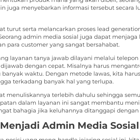
enentukan produk mana yang akan dibeli, seora
in juga menyebarkan informasi tersebut secara 
apat turut serta melancarkan proses lead generati
orang admin media sosial juga dapat menjaga kon
n para customer yang sangat bersahabat.
ang layanan tanya jawab dilayani melalui telepo
t dijawab dengan cepat. Misalnya harus mengant
g banyak waktu. Dengan metode lawas, kita har
ngga terkadang banyak hal yang terlupa.
pat menuliskannya terlebih dahulu sehingga sem
epatan dalam layanan ini sangat membantu men
gat bahagia jika keluhannya ditanggapi dengan 
k Menjadi Admin Media Sosial