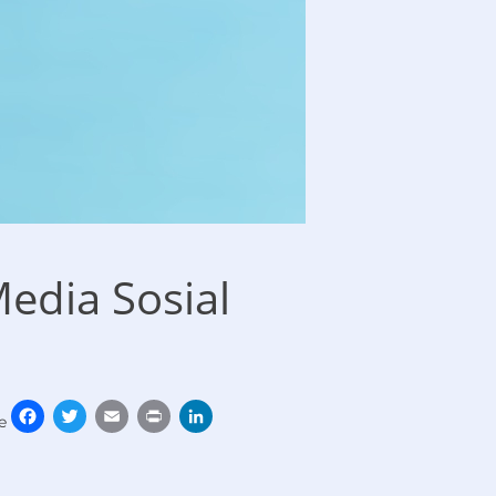
edia Sosial
Facebook
Twitter
Email
Print
LinkedIn
e