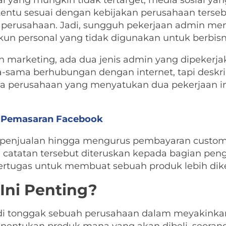
 yang mungkin tidak tertarget, media sosial ya
tentu sesuai dengan kebijakan perusahaan terseb
erusahaan. Jadi, sungguh pekerjaan admin men
n personal yang tidak digunakan untuk berbisn
arketing, ada dua jenis admin yang dipekerjak
sama berhubungan dengan internet, tapi deskrip
a perusahaan yang menyatukan dua pekerjaan in
i Pemasaran Facebook
penjualan hingga mengurus pembayaran custome
 catatan tersebut diteruskan kepada bagian pe
ertugas untuk membuat sebuah produk lebih dike
Ini Penting?
di tonggak sebuah perusahaan dalam meyakinkan