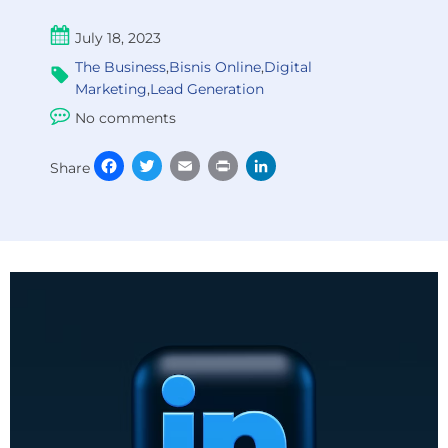
July 18, 2023
The Business
,
Bisnis Online
,
Digital
Marketing
,
Lead Generation
No comments
Facebook
Twitter
Email
Print
LinkedIn
Share