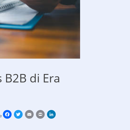
s B2B di Era
Facebook
Twitter
Email
Print
LinkedIn
e