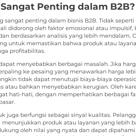
 Sangat Penting dalam B2B?
sangat penting dalam bisnis B2B. Tidak seperti 
ali didorong oleh faktor emosional atau impulsi
dan berdasarkan analisis yang lebih mendalam. O
ting untuk memastikan bahwa produk atau layan
a profitabilitas.
apat menyebabkan berbagai masalah. Jika harga
paling ke pesaing yang menawarkan harga lebih re
ungkin tidak dapat menutupi biaya-biaya operasi
as atau bahkan menyebabkan kerugian. Oleh karena
 hati-hati, dengan memperhatikan berbagai fakto
pasar.
k juga berfungsi sebagai sinyal kualitas. Pelang
i menunjukkan produk atau layanan yang lebih ba
idukung oleh nilai yang nyata dan dapat dipaham