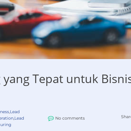
g yang Tepat untuk Bisni
ness
,
Lead
Shar
ration
,
Lead
No comments
turing