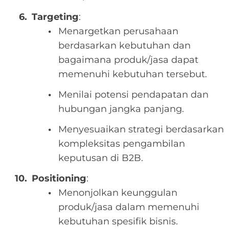
Targeting
:
Menargetkan perusahaan
berdasarkan kebutuhan dan
bagaimana produk/jasa dapat
memenuhi kebutuhan tersebut.
Menilai potensi pendapatan dan
hubungan jangka panjang.
Menyesuaikan strategi berdasarkan
kompleksitas pengambilan
keputusan di B2B.
Positioning
:
Menonjolkan keunggulan
produk/jasa dalam memenuhi
kebutuhan spesifik bisnis.