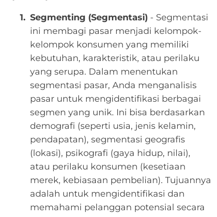
Segmenting (Segmentasi)
- Segmentasi
ini membagi pasar menjadi kelompok-
kelompok konsumen yang memiliki
kebutuhan, karakteristik, atau perilaku
yang serupa. Dalam menentukan
segmentasi pasar, Anda menganalisis
pasar untuk mengidentifikasi berbagai
segmen yang unik. Ini bisa berdasarkan
demografi (seperti usia, jenis kelamin,
pendapatan), segmentasi geografis
(lokasi), psikografi (gaya hidup, nilai),
atau perilaku konsumen (kesetiaan
merek, kebiasaan pembelian). Tujuannya
adalah untuk mengidentifikasi dan
memahami pelanggan potensial secara