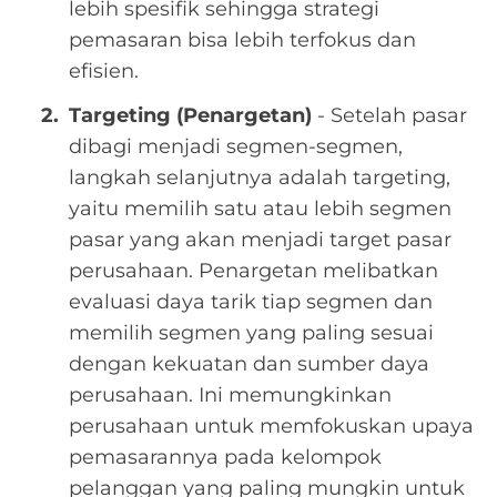
lebih spesifik sehingga strategi
pemasaran bisa lebih terfokus dan
efisien.
Targeting (Penargetan)
- Setelah pasar
dibagi menjadi segmen-segmen,
langkah selanjutnya adalah targeting,
yaitu memilih satu atau lebih segmen
pasar yang akan menjadi target pasar
perusahaan. Penargetan melibatkan
evaluasi daya tarik tiap segmen dan
memilih segmen yang paling sesuai
dengan kekuatan dan sumber daya
perusahaan. Ini memungkinkan
perusahaan untuk memfokuskan upaya
pemasarannya pada kelompok
pelanggan yang paling mungkin untuk