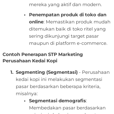
mereka yang aktif dan modern.
Penempatan produk di toko dan
online
: Memastikan produk mudah
ditemukan baik di toko ritel yang
sering dikunjungi target pasar
maupun di platform e-commerce.
Contoh Penerapan STP Marketing
Perusahaan Kedai Kopi
Segmenting (Segmentasi)
- Perusahaan
kedai kopi ini melakukan segmentasi
pasar berdasarkan beberapa kriteria,
misalnya:
Segmentasi demografis
:
Membedakan pasar berdasarkan