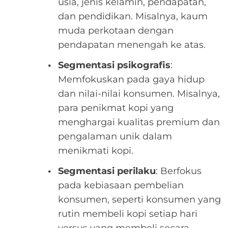
usia, jenis kelamin, pendapatan,
dan pendidikan. Misalnya, kaum
muda perkotaan dengan
pendapatan menengah ke atas.
Segmentasi psikografis
:
Memfokuskan pada gaya hidup
dan nilai-nilai konsumen. Misalnya,
para penikmat kopi yang
menghargai kualitas premium dan
pengalaman unik dalam
menikmati kopi.
Segmentasi perilaku
: Berfokus
pada kebiasaan pembelian
konsumen, seperti konsumen yang
rutin membeli kopi setiap hari