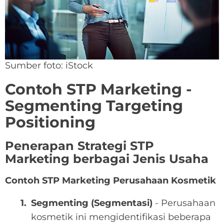
Sumber foto: iStock
Contoh STP Marketing -
Segmenting Targeting
Positioning
Penerapan Strategi STP
Marketing berbagai Jenis Usaha
Contoh STP Marketing Perusahaan Kosmetik
Segmenting (Segmentasi)
- Perusahaan
kosmetik ini mengidentifikasi beberapa