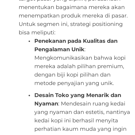
menentukan bagaimana mereka akan
menempatkan produk mereka di pasar.
Untuk segmen ini, strategi positioning
bisa meliputi:
Penekanan pada Kualitas dan
Pengalaman Unik
:
Mengkomunikasikan bahwa kopi
mereka adalah pilihan premium,
dengan biji kopi pilihan dan
metode penyajian yang unik.
Desain Toko yang Menarik dan
Nyaman
: Mendesain ruang kedai
yang nyaman dan estetis, nantinya
kedai kopi ini berhasil menyita
perhatian kaum muda yang ingin