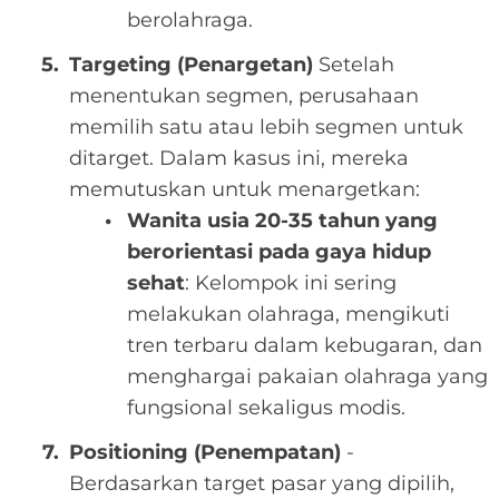
berolahraga.
Targeting (Penargetan)
Setelah
menentukan segmen, perusahaan
memilih satu atau lebih segmen untuk
ditarget. Dalam kasus ini, mereka
memutuskan untuk menargetkan:
Wanita usia 20-35 tahun yang
berorientasi pada gaya hidup
sehat
: Kelompok ini sering
melakukan olahraga, mengikuti
tren terbaru dalam kebugaran, dan
menghargai pakaian olahraga yang
fungsional sekaligus modis.
Positioning (Penempatan)
-
Berdasarkan target pasar yang dipilih,