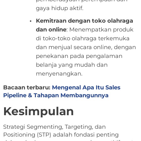
gaya hidup aktif.
Kemitraan dengan toko olahraga
dan online
: Menempatkan produk
di toko-toko olahraga terkemuka
dan menjual secara online, dengan
penekanan pada pengalaman
belanja yang mudah dan
menyenangkan.
Bacaan terbaru:
Mengenal Apa Itu Sales
Pipeline & Tahapan Membangunnya
Kesimpulan
Strategi Segmenting, Targeting, dan
Positioning (STP) adalah fondasi penting