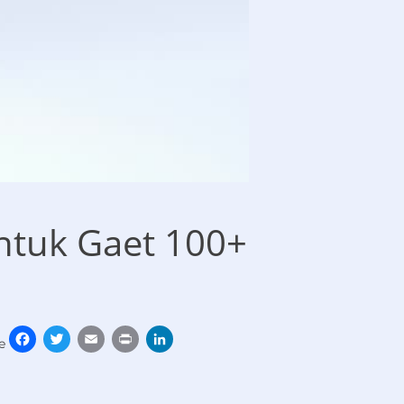
ntuk Gaet 100+
Facebook
Twitter
Email
Print
LinkedIn
e