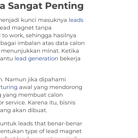
a Sangat Penting
 menjadi kunci masuknya
leads
 lead magnet tanpa
to work, sehingga hasilnya
ebagai imbalan atas data calon
r menunjukkan minat. Ketika
bantu
lead generation
bekerja
uh. Namun jika dipahami
rturing
awal yang mendorong
ung yang membuat calon
ervice. Karena itu, bisnis
ang akan dibuat.
r untuk leads that benar-benar
enentukan type of lead magnet