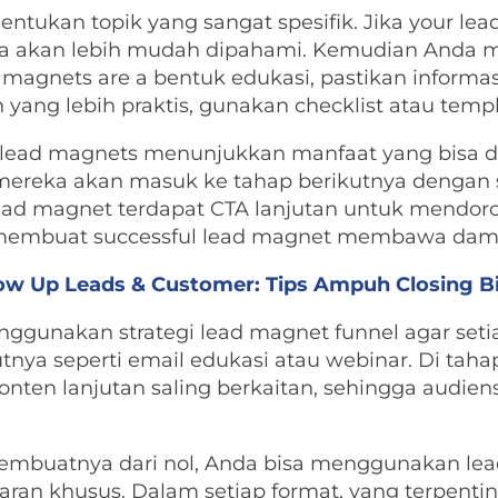
entukan topik yang sangat spesifik. Jika your l
a akan lebih mudah dipahami. Kemudian Anda m
ead magnets are a bentuk edukasi, pastikan inform
in yang lebih praktis, gunakan checklist atau templ
 lead magnets menunjukkan manfaat yang bisa di
mereka akan masuk ke tahap berikutnya dengan s
ead magnet terdapat CTA lanjutan untuk mendo
ng membuat successful lead magnet membawa dam
low Up Leads & Customer: Tips Ampuh Closing Bi
enggunakan strategi lead magnet funnel agar se
tnya seperti email edukasi atau webinar. Di taha
ten lanjutan saling berkaitan, sehingga audiens
membuatnya dari nol, Anda bisa menggunakan lea
aran khusus. Dalam setiap format, yang terpenti