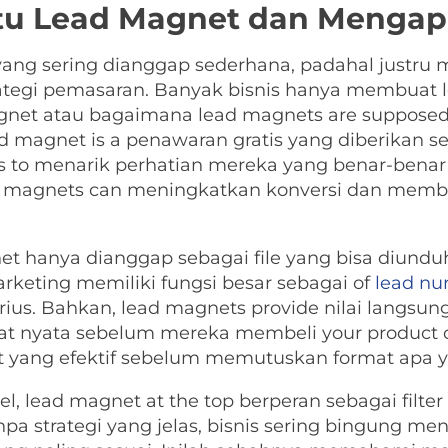
u Lead Magnet dan Mengap
ang sering dianggap sederhana, padahal justru
rategi pemasaran. Banyak bisnis hanya membuat
net atau bagaimana lead magnets are supposed 
d magnet is a penawaran gratis yang diberikan s
s to menarik perhatian mereka yang benar-bena
ad magnets can meningkatkan konversi dan mem
et hanya dianggap sebagai file yang bisa diund
keting memiliki fungsi besar sebagai of
lead nu
rius. Bahkan, lead magnets provide nilai langs
 nyata sebelum mereka membeli your product or s
yang efektif sebelum memutuskan format apa y
l, lead magnet at the top berperan sebagai filte
npa strategi yang jelas, bisnis sering bingung m