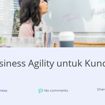
ess Agility untuk Kunci
Shar
ness
No comments