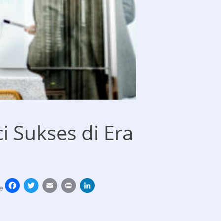
 Sukses di Era
Facebook
Twitter
Email
Print
LinkedIn
e