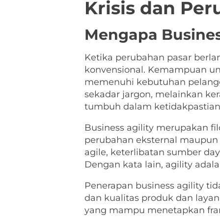
Krisis dan Per
Mengapa Business
Ketika perubahan pasar berlan
konvensional. Kemampuan unt
memenuhi kebutuhan pelanggan
sekadar jargon, melainkan k
tumbuh dalam ketidakpastian
Business agility merupakan f
perubahan eksternal maupun int
agile, keterlibatan sumber da
Dengan kata lain, agility ad
Penerapan business agility ti
dan kualitas produk dan lay
yang mampu menetapkan framew