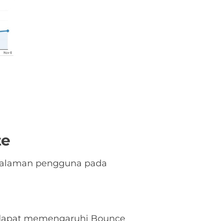
te
ngalaman pengguna pada
 dapat memengaruhi Bounce