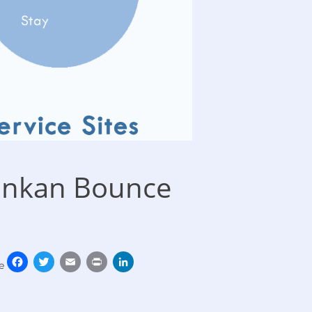
unkan Bounce
Facebook
Twitter
Email
Print
LinkedIn
e